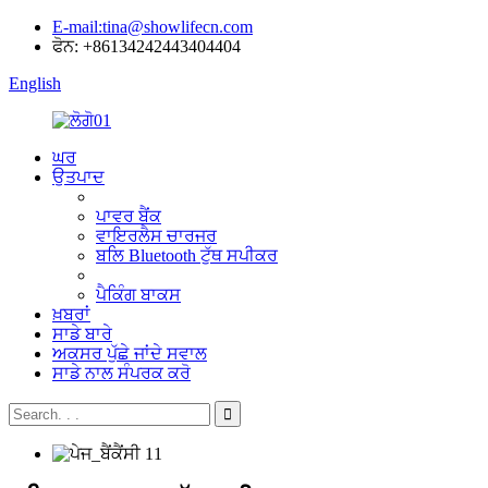
E-mail:tina@showlifecn.com
ਫੋਨ: +86134242443404404
English
ਘਰ
ਉਤਪਾਦ
ਪਾਵਰ ਬੈਂਕ
ਵਾਇਰਲੈਸ ਚਾਰਜਰ
ਬਲਿ Bluetooth ਟੁੱਥ ਸਪੀਕਰ
ਪੈਕਿੰਗ ਬਾਕਸ
ਖ਼ਬਰਾਂ
ਸਾਡੇ ਬਾਰੇ
ਅਕਸਰ ਪੁੱਛੇ ਜਾਂਦੇ ਸਵਾਲ
ਸਾਡੇ ਨਾਲ ਸੰਪਰਕ ਕਰੋ