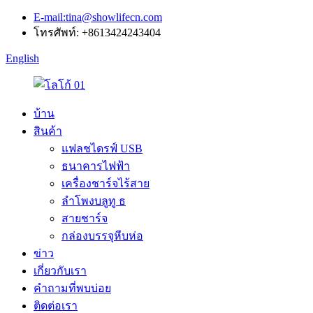
E-mail:tina@showlifecn.com
โทรศัพท์: +8613424243404
English
บ้าน
สินค้า
แฟลชไดรฟ์ USB
ธนาคารไฟฟ้า
เครื่องชาร์จไร้สาย
ลำโพงบลูทู ธ
สายชาร์จ
กล่องบรรจุหีบห่อ
ข่าว
เกี่ยวกับเรา
คำถามที่พบบ่อย
ติดต่อเรา