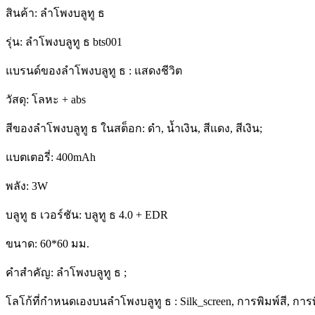
สินค้า: ลำโพงบลูทู ธ
รุ่น: ลำโพงบลูทู ธ bts001
แบรนด์ของลำโพงบลูทู ธ : แสดงชีวิต
วัสดุ: โลหะ + abs
สีของลำโพงบลูทู ธ ในสต็อก: ดำ, น้ำเงิน, สีแดง, สีเงิน;
แบตเตอรี่: 400mAh
พลัง: 3W
บลูทู ธ เวอร์ชัน: บลูทู ธ 4.0 + EDR
ขนาด: 60*60 มม.
คำสำคัญ: ลำโพงบลูทู ธ ;
โลโก้ที่กำหนดเองบนลำโพงบลูทู ธ : Silk_screen, การพิมพ์สี, กา