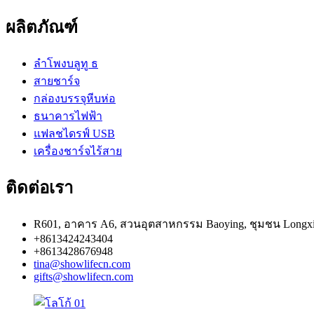
ผลิตภัณฑ์
ลำโพงบลูทู ธ
สายชาร์จ
กล่องบรรจุหีบห่อ
ธนาคารไฟฟ้า
แฟลชไดรฟ์ USB
เครื่องชาร์จไร้สาย
ติดต่อเรา
R601, อาคาร A6, สวนอุตสาหกรรม Baoying, ชุมชน Longxi, Lo
+8613424243404
+8613428676948
tina@showlifecn.com
gifts@showlifecn.com