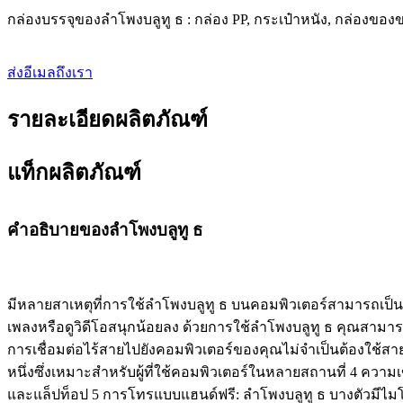
กล่องบรรจุของลำโพงบลูทู ธ : กล่อง PP, กระเป๋าหนัง, กล่องของข
ส่งอีเมลถึงเรา
รายละเอียดผลิตภัณฑ์
แท็กผลิตภัณฑ์
คำอธิบายของลำโพงบลูทู ธ
มีหลายสาเหตุที่การใช้ลำโพงบลูทู ธ บนคอมพิวเตอร์สามารถเป็นปร
เพลงหรือดูวิดีโอสนุกน้อยลง ด้วยการใช้ลำโพงบลูทู ธ คุณสามารถ
การเชื่อมต่อไร้สายไปยังคอมพิวเตอร์ของคุณไม่จำเป็นต้องใช้สา
หนึ่งซึ่งเหมาะสำหรับผู้ที่ใช้คอมพิวเตอร์ในหลายสถานที่ 4 ควา
และแล็ปท็อป 5 การโทรแบบแฮนด์ฟรี: ลำโพงบลูทู ธ บางตัวมีไ