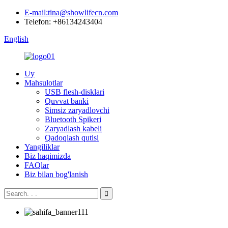
E-mail:tina@showlifecn.com
Telefon: +86134243404
English
Uy
Mahsulotlar
USB flesh-disklari
Quvvat banki
Simsiz zaryadlovchi
Bluetooth Spikeri
Zaryadlash kabeli
Qadoqlash qutisi
Yangiliklar
Biz haqimizda
FAQlar
Biz bilan bog'lanish