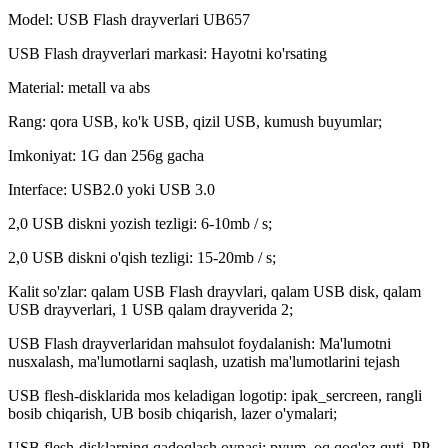
Model: USB Flash drayverlari UB657
USB Flash drayverlari markasi: Hayotni ko'rsating
Material: metall va abs
Rang: qora USB, ko'k USB, qizil USB, kumush buyumlar;
Imkoniyat: 1G dan 256g gacha
Interface: USB2.0 yoki USB 3.0
2,0 USB diskni yozish tezligi: 6-10mb / s;
2,0 USB diskni o'qish tezligi: 15-20mb / s;
Kalit so'zlar: qalam USB Flash drayvlari, qalam USB disk, qalam
USB drayverlari, 1 USB qalam drayverida 2;
USB Flash drayverlaridan mahsulot foydalanish: Ma'lumotni
nusxalash, ma'lumotlarni saqlash, uzatish ma'lumotlarini tejash
USB flesh-disklarida mos keladigan logotip: ipak_sercreen, rangli
bosib chiqarish, UB bosib chiqarish, lazer o'ymalari;
USB flesh-disklarning qadoqlash oynasi: pyum, oq qog'oz quti, PP