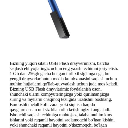
Bizning yuqori sifatli USB Flash drayverimizni, barcha
saqlash ehtiyojlaringiz uchun eng yaxshi echimni joriy etish.
1 Gb dan 256gb gacha bo'lgan turli xil sig'imga ega, bu
yengli drayverlar butun media kutubxonasini saqlash uchun
muhim hujjatlarni qo'llab-quvvatlash uchun juda mos keladi.
Bizning USB Flash drayvlarimiz foydalanish oson,
shunchaki ularni kompyuteringizga yoki qurilmangizga
suring va fayllarni chaqmoq tezligida uzatishni boshlang.
Bardoshli metall kofir zarar yoki siqilish haqida
qayg'urmasdan uni siz bilan olib ketishingizni anglatadi.
Ishonchli saqlash echimiga muhtojsiz, talaba muhim kurs
ishlarini yoki raqamli hayotini saqlamoqchi bo'lgan kishini
yoki shunchaki raqamli hayotini o'tkazmoqchi bo'lgan