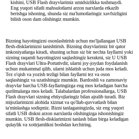
kishini, USB Flash drayvlarimiz umidsizlikka tushmaydi.
Eng yuqori sifatli mahsulotlarni arzon narxlarda etkazib
berishga ishoning, shunda siz ma'lumotlaringiz xavfsizligini
bilish oson dam olishingiz mumkin.
Bizning hayotingizni osonlashtirish uchun mo'ljallangan USB
flesh-disklarimizni tanishtirish. Bizning drayvlarimiz bir qator
imkoniyatlarga kiradi, shuning uchun siz bir nechta fayllarni yoki
sizning raqamli hayotingizni saqlashingiz kerakmi, siz U USB
Flash drayvlari Ultra-Portativdir, ularni joy-joydan foydalanish
uchun mukammal qilib, ularni ishlatish uchun juda mos keladi.
Tez o'qish va yozish tezligi bilan fayllarni tez va oson
saqlashingiz va uzatishingiz mumkin. Bardoshli va zamonaviy
drayvlar barcha USB-fayllaringizga eng mos keladigan barcha
qurilmalarga mos keladi. Talabalardan professionallarga, USB
Flash drayvlari sizning ehtiyojlaringiz bilan ajralib turadi. Biz
mijozlarimizni alohida xizmat va qo'llab-quvvatlash bilan
ta'minlashga sodiqmiz. Bizni tanlaganingizda, siz eng yuqori
sifatli USB diskni arzon narxlarda olishingizga ishonishingiz
mumkin. USB flesh-disklarimizni tanlash bilan birga keladigan
qulaylik va xotirjamlikni boshdan kechiring.