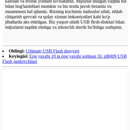
kafolati va texnik yordam ko'rsatamiz. Mijozlar istalgan vaqtda biz
bilan bog'lanishlari mumkin va biz tezda javob beramiz va
muammoni hal qilamiz. Bizning kuchimiz mahsulot sifati, ishlab
chiqarish quvvati va qulay xizmat imkoniyatlari kabi ko'p
jihatlarda aks ettirilgan. Biz yuqori sifatli USB flesh-disklari bilan
mijozlarni taqdim etishga va ishonchli sherik bo'lishga sodiqmiz.
Oldingi:
Ultimate USB Flash drayveri
Keyingisi:
Eng yaxshi 10 ta eng yaxshi sotilgan SL pB009 USB
Flash jamlovchilari