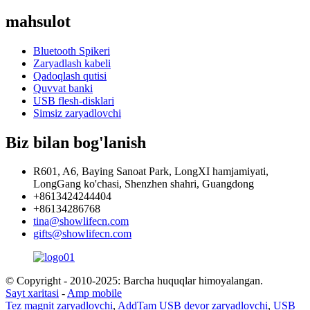
mahsulot
Bluetooth Spikeri
Zaryadlash kabeli
Qadoqlash qutisi
Quvvat banki
USB flesh-disklari
Simsiz zaryadlovchi
Biz bilan bog'lanish
R601, A6, Baying Sanoat Park, LongXI hamjamiyati,
LongGang ko'chasi, Shenzhen shahri, Guangdong
+8613424244404
+86134286768
tina@showlifecn.com
gifts@showlifecn.com
© Copyright - 2010-2025: Barcha huquqlar himoyalangan.
Sayt xaritasi
-
Amp mobile
Tez magnit zaryadlovchi
,
AddTam USB devor zaryadlovchi
,
USB