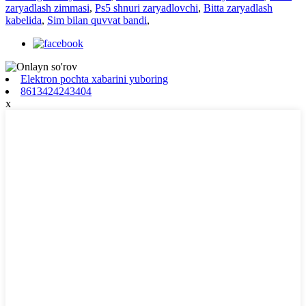
zaryadlash zimmasi
,
Ps5 shnuri zaryadlovchi
,
Bitta zaryadlash
kabelida
,
Sim bilan quvvat bandi
,
Elektron pochta xabarini yuboring
8613424243404
x