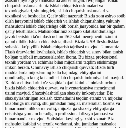
asosan quyidagi yo'nalishlarda aks ettirilgan: rivojlangan ishlab
chiqarish uskunalari: biz ishlab chiqarish uskunalari va
texnologiyalari, shuningdek, ishlab chiqarish uskunalari va
texnikasi va boshqalar. Qat'iy sifat nazorati: Bizda xom ashyo sotib
olish jarayonini ishlab chiqarish va ishlab chiqarishning yakuniy
mahsulotni ishlab chiqarishga olib borish jarayonida har bir qadam
qat'iy tekshiriladi. Mahsulotlarimiz xalqaro sifat standartlariga
javob berishini ta'minlash uchun ISO sifat menejmenti tizimini
qabul qildik. Ishlab chiqarish tajribasi: Bizda USB flesh-disklar
sohasida ko'p yillik ishlab chiqarish tajribasi mavjud. Jamoamiz
Flash drayvlarini loyihalash, ishlab chiqarish va sinov bilan tanish
bo'lgan tajribali mutaxassislardan iborat. Bu bizga professional
texnik yordam va echimlar bilan mijozlarni taqdim etishimizga
imkon beradi. Ommaviy ishlab chiqarish quvvati: Bizda turli
muddatlarda mijozlarning katta hajmdagi ehtiyojlarini
qondiradigan keng ko'lamli ishlab chiqarish imkoniyatlari mavjud.
Xaridor ehtiyojlarini o'z vaqtida bajarilishini ta'minlash uchun
bizda ishlab chiqarish quvvati va inventarizatsiya menejmenti
tizimi mavjud. Shaxsiylashtirilgan shaxsiy imkoniyatlar: Biz
shaxsiylashtirilgan sozlash xizmatlarini taqdim etamiz va mijozlar
talablariga muvofiq, shu jumladan ranglar, materiallar, bosma va
hunarmandchilikka muvofiq, mijozlarga shaxsiy ehtiyojlarga
erishishga yordam beradigan professional dizayn jamoasi va
hunarmandlar mavjud. Sotishdan keyingi yaxshi xizmat: Biz
mahsulot kafolati va texnik yordamni, shu jumladan mahsulot