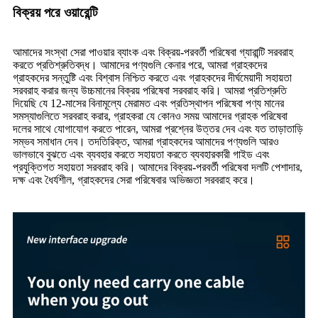
বিক্রয় পরে ওয়ারেন্টি
আমাদের সংস্থা সেরা পাওয়ার ব্যাংক এবং বিক্রয়-পরবর্তী পরিষেবা গ্যারান্টি সরবরাহ
করতে প্রতিশ্রুতিবদ্ধ। আমাদের পণ্যগুলি কেনার পরে, আমরা গ্রাহকদের
গ্রাহকদের সন্তুষ্টি এবং বিশ্বাস নিশ্চিত করতে এবং গ্রাহকদের দীর্ঘমেয়াদী সহায়তা
সরবরাহ করার জন্য উচ্চমানের বিক্রয় পরিষেবা সরবরাহ করি। আমরা প্রতিশ্রুতি
দিয়েছি যে 12-মাসের বিনামূল্যে মেরামত এবং প্রতিস্থাপন পরিষেবা পণ্য মানের
সমস্যাগুলিতে সরবরাহ করার, গ্রাহকরা যে কোনও সময় আমাদের গ্রাহক পরিষেবা
দলের সাথে যোগাযোগ করতে পারেন, আমরা প্রশ্নের উত্তর দেব এবং যত তাড়াতাড়ি
সম্ভব সমাধান দেব। তদতিরিক্ত, আমরা গ্রাহকদের আমাদের পণ্যগুলি আরও
ভালভাবে বুঝতে এবং ব্যবহার করতে সহায়তা করতে ব্যবহারকারী গাইড এবং
প্রযুক্তিগত সহায়তা সরবরাহ করি। আমাদের বিক্রয়-পরবর্তী পরিষেবা দলটি পেশাদার,
দক্ষ এবং ধৈর্যশীল, গ্রাহকদের সেরা পরিষেবার অভিজ্ঞতা সরবরাহ করে।