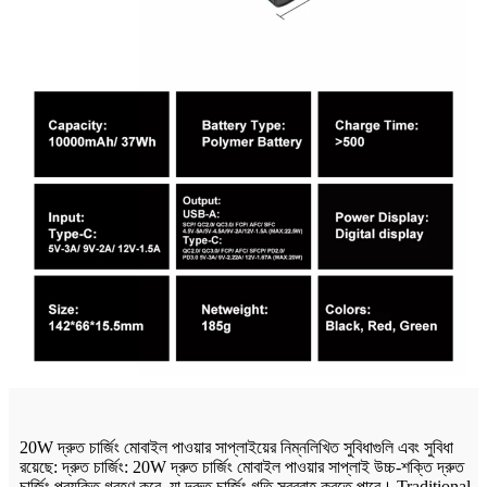
20W দ্রুত চার্জিং মোবাইল পাওয়ার সাপ্লাইয়ের নিম্নলিখিত সুবিধাগুলি এবং সুবিধা
রয়েছে: দ্রুত চার্জিং: 20W দ্রুত চার্জিং মোবাইল পাওয়ার সাপ্লাই উচ্চ-শক্তি দ্রুত
চার্জিং প্রযুক্তি গ্রহণ করে, যা দ্রুত চার্জিং গতি সরবরাহ করতে পারে। Traditional