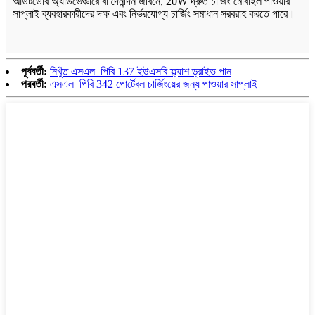
আউটডোর অ্যাডভেঞ্চারে বা দৈনন্দিন জীবনে, 20W দ্রুত চার্জিং মোবাইল পাওয়ার
সাপ্লাই ব্যবহারকারীদের দক্ষ এবং নির্ভরযোগ্য চার্জিং সমাধান সরবরাহ করতে পারে।
পূর্ববর্তী:
নিখুঁত এসএল_পিবি 137 ইউএসবি ফ্ল্যাশ ড্রাইভ পান
পরবর্তী:
এসএল_পিবি 342 পোর্টেবল চার্জিংয়ের জন্য পাওয়ার সাপ্লাই