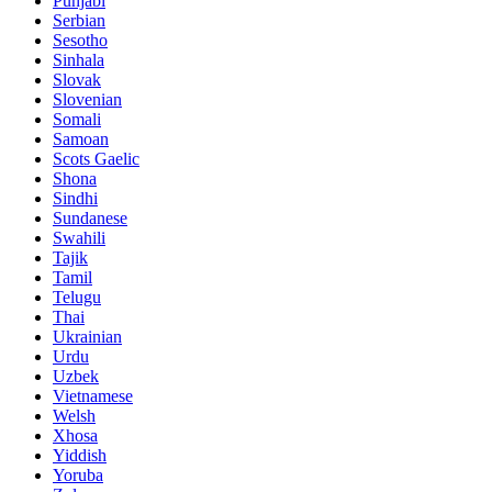
Punjabi
Serbian
Sesotho
Sinhala
Slovak
Slovenian
Somali
Samoan
Scots Gaelic
Shona
Sindhi
Sundanese
Swahili
Tajik
Tamil
Telugu
Thai
Ukrainian
Urdu
Uzbek
Vietnamese
Welsh
Xhosa
Yiddish
Yoruba