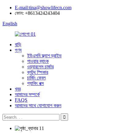
E-mail:tina@showlifecn.com
ফোন: +8613424243404
English
বাড়ি
পণ্য
ইউএসবি ফ্ল্যাশ ড্রাইভ
পাওয়ার ব্যাংক
ওয়্যারলেস চার্জার
ব্লুটুথ স্পিকার
চার্জিং কেবল
প্যাকিং বক্স
খবর
আমাদের সম্পর্কে
FAQS
আমাদের সাথে যোগাযোগ করুন