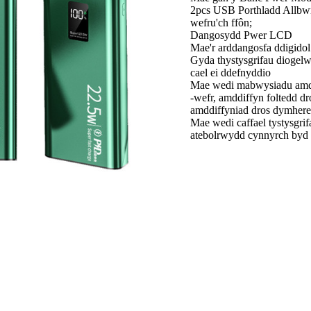
2pcs USB Porthladd Allbwn,
wefru'ch ffôn;
Dangosydd Pwer LCD
Mae'r arddangosfa ddigidol
Gyda thystysgrifau diogelw
cael ei ddefnyddio
Mae wedi mabwysiadu amdd
-wefr, amddiffyn foltedd dr
amddiffyniad dros dymhere
Mae wedi caffael tystysgr
atebolrwydd cynnyrch byd -