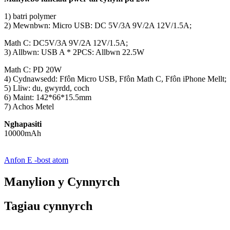
1) batri polymer
2) Mewnbwn: Micro USB: DC 5V/3A 9V/2A 12V/1.5A;
Math C: DC5V/3A 9V/2A 12V/1.5A;
3) Allbwn: USB A * 2PCS: Allbwn 22.5W
Math C: PD 20W
4) Cydnawsedd: Ffôn Micro USB, Ffôn Math C, Ffôn iPhone Mellt;
5) Lliw: du, gwyrdd, coch
6) Maint: 142*66*15.5mm
7) Achos Metel
Nghapasiti
10000mAh
Anfon E -bost atom
Manylion y Cynnyrch
Tagiau cynnyrch