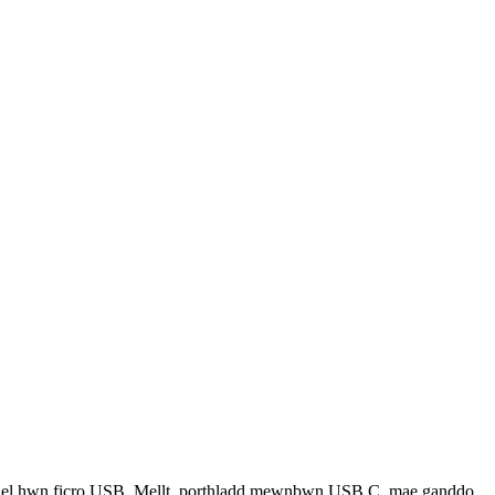
el hwn ficro USB, Mellt, porthladd mewnbwn USB C, mae ganddo