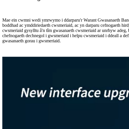
Mae ein cwmni wedi ymrwymo i ddarparu'r Warant Gwasanaeth Banc P
boddhad ac ymddiriedaeth cwsmeriaid, ac yn darparu cefnogaeth hir
cwsmeriaid gysylltu â'n tîm gwasanaeth cwsmeriaid ar unrhyw adeg, 
chefnogaeth dechnegol i gwsmeriaid i helpu cwsmeriaid i ddeall a def
gwasanaeth gorau i gwsmeriaid.