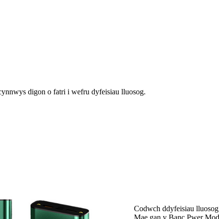
nwys digon o fatri i wefru dyfeisiau lluosog.
Codwch ddyfeisiau lluosog
Mae gan y Banc Pwer Mod