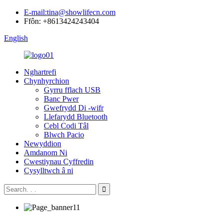
E-mail:tina@showlifecn.com
Ffôn: +8613424243404
English
Nghartrefi
Chynhyrchion
Gyrru fflach USB
Banc Pwer
Gwefrydd Di -wifr
Llefarydd Bluetooth
Cebl Codi Tâl
Blwch Pacio
Newyddion
Amdanom Ni
Cwestiynau Cyffredin
Cysylltwch â ni