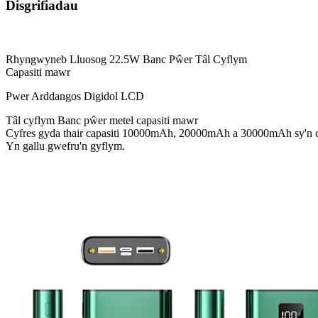
Disgrifiadau
Rhyngwyneb Lluosog 22.5W Banc Pŵer Tâl Cyflym
Capasiti mawr
Pwer Arddangos Digidol LCD
Tâl cyflym Banc pŵer metel capasiti mawr
Cyfres gyda thair capasiti 10000mAh, 20000mAh a 30000mAh sy'n cyn
Yn gallu gwefru'n gyflym.