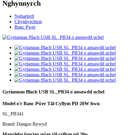
Nghynnyrch
Nghartrefi
Chynhyrchion
Banc Pwer
Gyriannau fflach USB SL_PB34 o ansawdd uchel
Model o'r Banc Pŵer Tâl Cyflym PD 20W hwn
:
SL_PB341
Brand: Dangos Bywyd
Manyleb
o fanciau pŵer tâl cyflym pd 20w