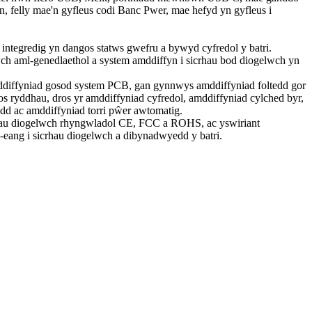
 felly mae'n gyfleus codi Banc Pwer, mae hefyd yn gyfleus i
 integredig yn dangos statws gwefru a bywyd cyfredol y batri.
ch aml-genedlaethol a system amddiffyn i sicrhau bod diogelwch yn
iffyniad gosod system PCB, gan gynnwys amddiffyniad foltedd gor
os ryddhau, dros yr amddiffyniad cyfredol, amddiffyniad cylched byr,
dd ac amddiffyniad torri pŵer awtomatig.
ifau diogelwch rhyngwladol CE, FCC a ROHS, ac yswiriant
eang i sicrhau diogelwch a dibynadwyedd y batri.