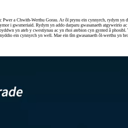
wer a Chwith-Werthu Gorau. Ar ôl prynu ein cynnyrch, rydym yn dar
dymor i gwsmeriaid. Rydym yn addo darparu gwasanaeth atgyweirio ac
byddwn yn ateb y cwestiynau ac yn rhoi atebion cyn gynted â phosibl
nyddio ein cynnyrch yn well. Mae ein tîm gwasanaeth ôl-werthu yn brof