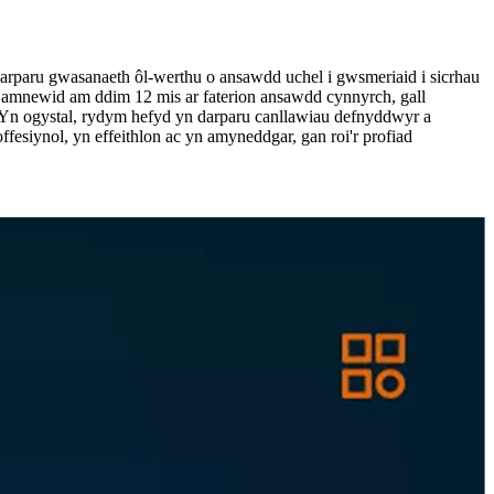
paru gwasanaeth ôl-werthu o ansawdd uchel i gwsmeriaid i sicrhau
 amnewid am ddim 12 mis ar faterion ansawdd cynnyrch, gall
. Yn ogystal, rydym hefyd yn darparu canllawiau defnyddwyr a
fesiynol, yn effeithlon ac yn amyneddgar, gan roi'r profiad