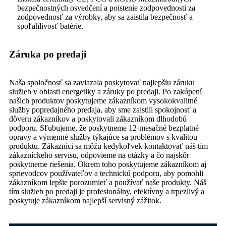
bezpečnostných osvedčení a poistenie zodpovednosti za
zodpovednosť za výrobky, aby sa zaistila bezpečnosť a
spoľahlivosť batérie.
Záruka po predaji
Naša spoločnosť sa zaviazala poskytovať najlepšiu záruku
služieb v oblasti energetiky a záruky po predaji. Po zakúpení
našich produktov poskytujeme zákazníkom vysokokvalitné
služby popredajného predaja, aby sme zaistili spokojnosť a
dôveru zákazníkov a poskytovali zákazníkom dlhodobú
podporu. Sľubujeme, že poskytneme 12-mesačné bezplatné
opravy a výmenné služby týkajúce sa problémov s kvalitou
produktu. Zákazníci sa môžu kedykoľvek kontaktovať náš tím
zákazníckeho servisu, odpovieme na otázky a čo najskôr
poskytneme riešenia. Okrem toho poskytujeme zákazníkom aj
sprievodcov používateľov a technickú podporu, aby pomohli
zákazníkom lepšie porozumieť a používať naše produkty. Náš
tím služieb po predaji je profesionálny, efektívny a trpezlivý a
poskytuje zákazníkom najlepší servisný zážitok.