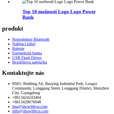
Top 10 možností Logo Logo Power
Bank
produkt
Reproduktor Bluetooth
Nabíjací kábel
Balenie
Energetická banka
USB Flash Drives
Bezdrôtová nabíjačka
Kontaktujte nás
R601, Building A6, Baoying Industrial Park, Longxi
Community, Longgang Street, Longgang District, Shenzhen
City, Guangdong
+8613424243404
+8613428676948
tina@showlifecn.com
gifts@showlifecn.com