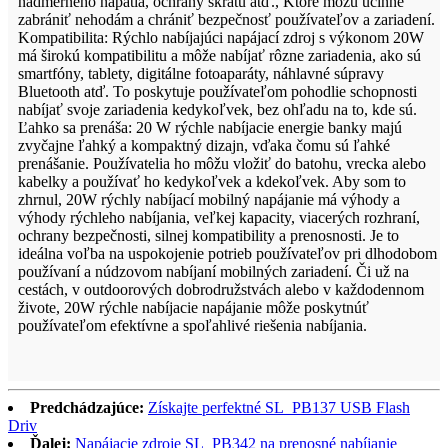
nadmerného napätia, ochrany skratu atď., Ktoré môžu účinne
zabrániť nehodám a chrániť bezpečnosť používateľov a zariadení.
Kompatibilita: Rýchlo nabíjajúci napájací zdroj s výkonom 20W
má širokú kompatibilitu a môže nabíjať rôzne zariadenia, ako sú
smartfóny, tablety, digitálne fotoaparáty, náhlavné súpravy
Bluetooth atď. To poskytuje používateľom pohodlie schopnosti
nabíjať svoje zariadenia kedykoľvek, bez ohľadu na to, kde sú.
Ľahko sa prenáša: 20 W rýchle nabíjacie energie banky majú
zvyčajne ľahký a kompaktný dizajn, vďaka čomu sú ľahké
prenášanie. Používatelia ho môžu vložiť do batohu, vrecka alebo
kabelky a používať ho kedykoľvek a kdekoľvek. Aby som to
zhrnul, 20W rýchly nabíjací mobilný napájanie má výhody a
výhody rýchleho nabíjania, veľkej kapacity, viacerých rozhraní,
ochrany bezpečnosti, silnej kompatibility a prenosnosti. Je to
ideálna voľba na uspokojenie potrieb používateľov pri dlhodobom
používaní a núdzovom nabíjaní mobilných zariadení. Či už na
cestách, v outdoorových dobrodružstvách alebo v každodennom
živote, 20W rýchle nabíjacie napájanie môže poskytnúť
používateľom efektívne a spoľahlivé riešenia nabíjania.
Predchádzajúce:
Získajte perfektné SL_PB137 USB Flash
Driv
Ďalej:
Napájacie zdroje SL_PB342 na prenosné nabíjanie