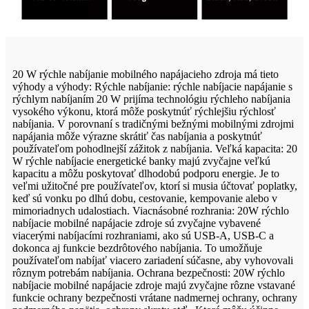
20 W rýchle nabíjanie mobilného napájacieho zdroja má tieto
výhody a výhody: Rýchle nabíjanie: rýchle nabíjacie napájanie s
rýchlym nabíjaním 20 W prijíma technológiu rýchleho nabíjania
vysokého výkonu, ktorá môže poskytnúť rýchlejšiu rýchlosť
nabíjania. V porovnaní s tradičnými bežnými mobilnými zdrojmi
napájania môže výrazne skrátiť čas nabíjania a poskytnúť
používateľom pohodlnejší zážitok z nabíjania. Veľká kapacita: 20
W rýchle nabíjacie energetické banky majú zvyčajne veľkú
kapacitu a môžu poskytovať dlhodobú podporu energie. Je to
veľmi užitočné pre používateľov, ktorí si musia účtovať poplatky,
keď sú vonku po dlhú dobu, cestovanie, kempovanie alebo v
mimoriadnych udalostiach. Viacnásobné rozhrania: 20W rýchlo
nabíjacie mobilné napájacie zdroje sú zvyčajne vybavené
viacerými nabíjacími rozhraniami, ako sú USB-A, USB-C a
dokonca aj funkcie bezdrôtového nabíjania. To umožňuje
používateľom nabíjať viacero zariadení súčasne, aby vyhovovali
rôznym potrebám nabíjania. Ochrana bezpečnosti: 20W rýchlo
nabíjacie mobilné napájacie zdroje majú zvyčajne rôzne vstavané
funkcie ochrany bezpečnosti vrátane nadmernej ochrany, ochrany