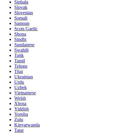
Sinhala
Slovak
Slovenian
Somali
Samoan
Scots Gaelic
Shona
Sindhi
Sundanese
Swahili
Tajik
Tamil
Telugu
Thai
Ukrainian
Urdu
Uzbek
Vietnamese
Welsh
Xhosa
Yiddish
Yoruba
Zulu
Kinyarwanda
Tatar