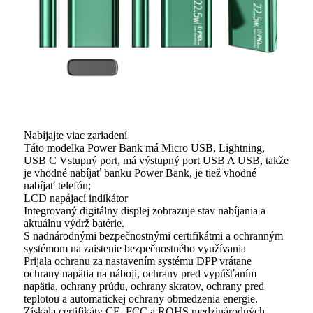
Nabíjajte viac zariadení
Táto modelka Power Bank má Micro USB, Lightning,
USB C Vstupný port, má výstupný port USB A USB, takže
je vhodné nabíjať banku Power Bank, je tiež vhodné
nabíjať telefón;
LCD napájací indikátor
Integrovaný digitálny displej zobrazuje stav nabíjania a
aktuálnu výdrž batérie.
S nadnárodnými bezpečnostnými certifikátmi a ochranným
systémom na zaistenie bezpečnostného využívania
Prijala ochranu za nastavením systému DPP vrátane
ochrany napätia na náboji, ochrany pred vypúšťaním
napätia, ochrany prúdu, ochrany skratov, ochrany pred
teplotou a automatickej ochrany obmedzenia energie.
Získala certifikáty CE, FCC a ROHS medzinárodných