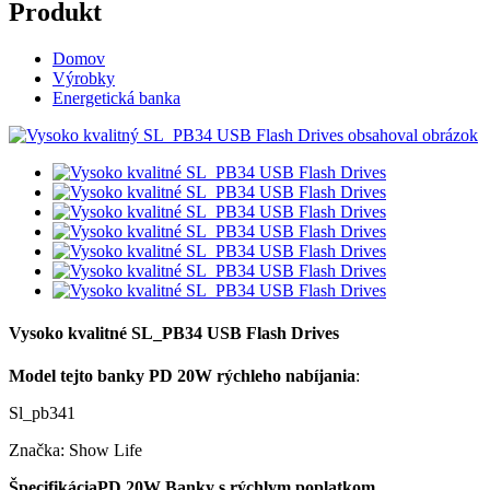
Produkt
Domov
Výrobky
Energetická banka
Vysoko kvalitné SL_PB34 USB Flash Drives
Model tejto banky PD 20W rýchleho nabíjania
:
Sl_pb341
Značka: Show Life
Špecifikácia
PD 20W Banky s rýchlym poplatkom