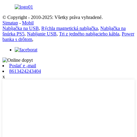
© Copyright - 2010-2025: Všetky práva vyhradené.
Simatap
-
Mobil
Nabíjačka na USB
,
Rýchla magnetická nabíjačka
,
Nabíjačka na
šnúrka PS5
,
Nabíjanie USB
,
Tri z jedného nabíjacieho kábla
,
Power
banka s drôtom
,
Poslať e -mail
8613424243404
x