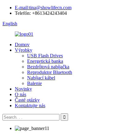
E-mail:tina@showlifecn.com
Telefón: +8613424243404
English
Domov
Výrobky
USB Flash Drives
Energetická banka
Bezdrôtová nabíjačka
Reproduktor Bluetooth
Nabíjací kábel
Balenie
Novinky
O nás
Časté otázky
Kontaktujte nás